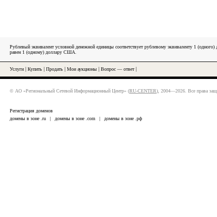
Рублевый эквивалент условной денежной единицы соответствует рублевому эквиваленту 1 (одного
равен 1 (одному) доллару США.
Услуги
|
Купить
|
Продать
|
Мои аукционы
|
Вопрос — ответ
|
© АО «Региональный Сетевой Информационный Центр» (
RU-CENTER
), 2004—2026. Все права за
Регистрация доменов
домены в зоне .ru
|
домены в зоне .com
|
домены в зоне .рф