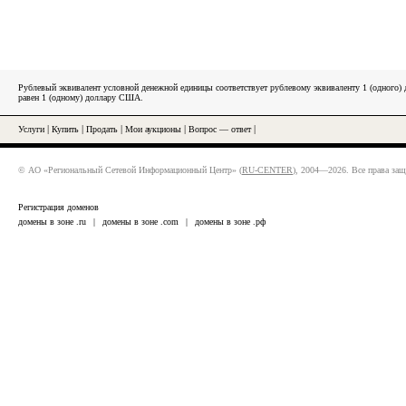
Рублевый эквивалент условной денежной единицы соответствует рублевому эквиваленту 1 (одного
равен 1 (одному) доллару США.
Услуги
|
Купить
|
Продать
|
Мои аукционы
|
Вопрос — ответ
|
© АО «Региональный Сетевой Информационный Центр» (
RU-CENTER
), 2004—2026. Все права за
Регистрация доменов
домены в зоне .ru
|
домены в зоне .com
|
домены в зоне .рф