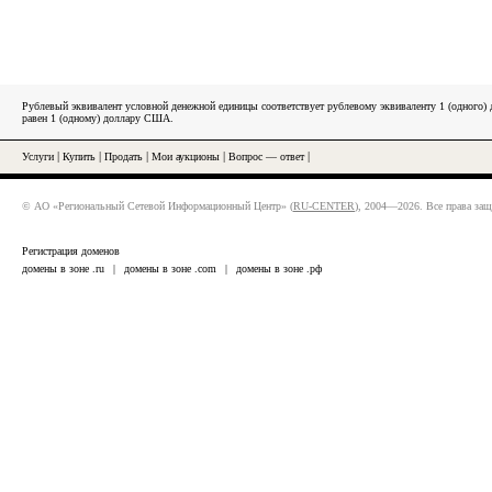
Рублевый эквивалент условной денежной единицы соответствует рублевому эквиваленту 1 (одного
равен 1 (одному) доллару США.
Услуги
|
Купить
|
Продать
|
Мои аукционы
|
Вопрос — ответ
|
© АО «Региональный Сетевой Информационный Центр» (
RU-CENTER
), 2004—2026. Все права за
Регистрация доменов
домены в зоне .ru
|
домены в зоне .com
|
домены в зоне .рф