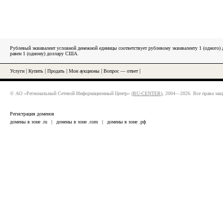
Рублевый эквивалент условной денежной единицы соответствует рублевому эквиваленту 1 (одного
равен 1 (одному) доллару США.
Услуги
|
Купить
|
Продать
|
Мои аукционы
|
Вопрос — ответ
|
© АО «Региональный Сетевой Информационный Центр» (
RU-CENTER
), 2004—2026. Все права за
Регистрация доменов
домены в зоне .ru
|
домены в зоне .com
|
домены в зоне .рф