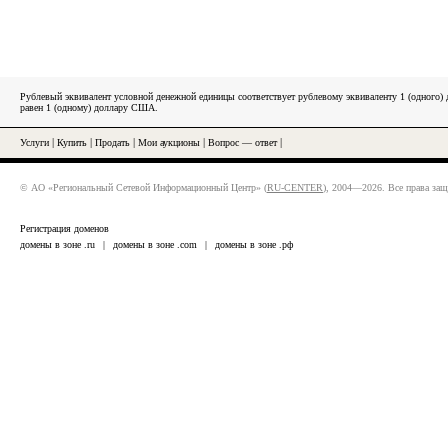
Рублевый эквивалент условной денежной единицы соответствует рублевому эквиваленту 1 (одного
равен 1 (одному) доллару США.
Услуги
|
Купить
|
Продать
|
Мои аукционы
|
Вопрос — ответ
|
© АО «Региональный Сетевой Информационный Центр» (
RU-CENTER
), 2004—2026. Все права за
Регистрация доменов
домены в зоне .ru
|
домены в зоне .com
|
домены в зоне .рф