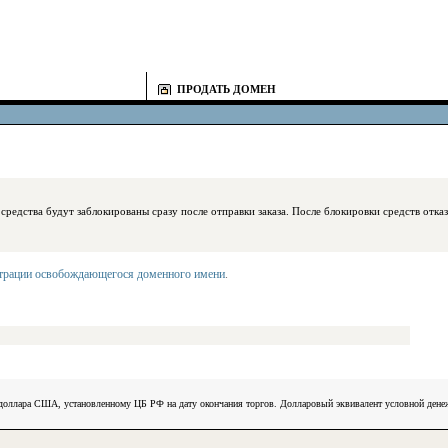
ПРОДАТЬ ДОМЕН
блокированы сразу после отправки заказа. После блокировки средств отказаться
страции освобождающегося доменного имени
.
) доллара США, установленному ЦБ РФ на дату окончания торгов. Долларовый эквивалент условной ден