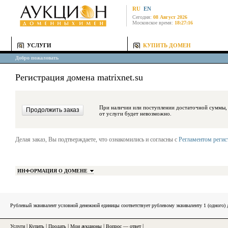
RU
EN
Сегодня:
08 Август 2026
Московское время:
18:27:16
УСЛУГИ
КУПИТЬ ДОМЕН
Добро пожаловать
Регистрация домена matrixnet.su
При наличии или поступлении достаточной суммы, средства будут за
от услуги будет невозможно.
Делая заказ, Вы подтверждаете, что ознакомились и согласны с
Регламентом реги
ИНФОРМАЦИЯ О ДОМЕНЕ
Рублевый эквивалент условной денежной единицы соответствует рублевому эквиваленту 1 (одного
Услуги
|
Купить
|
Продать
|
Мои аукционы
|
Вопрос — ответ
|