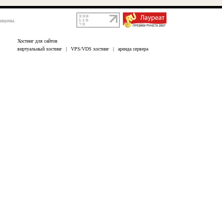
щищены.
Хостинг для сайтов
виртуальный хостинг
|
VPS/VDS хостинг
|
аренда сервера