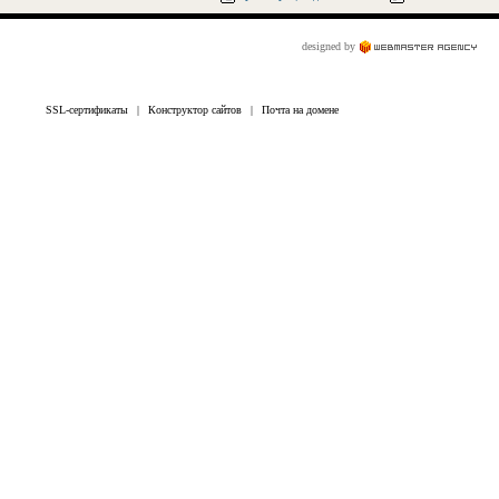
designed by
SSL-сертификаты
|
Конструктор сайтов
|
Почта на домене