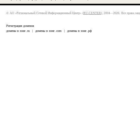
© АО «Региональный Сетевой Информационный Центр» (
RU-CENTER
), 2004—2026. Все права за
Регистрация доменов
домены в зоне .ru
|
домены в зоне .com
|
домены в зоне .рф