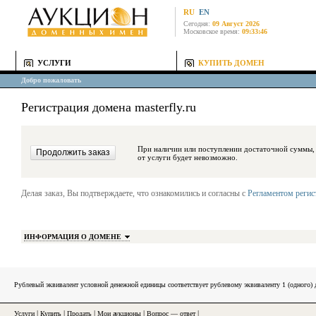
RU
EN
Сегодня:
09 Август 2026
Московское время:
09:33:46
УСЛУГИ
КУПИТЬ ДОМЕН
Добро пожаловать
Регистрация домена masterfly.ru
При наличии или поступлении достаточной суммы, средства будут за
от услуги будет невозможно.
Делая заказ, Вы подтверждаете, что ознакомились и согласны с
Регламентом реги
ИНФОРМАЦИЯ О ДОМЕНЕ
Рублевый эквивалент условной денежной единицы соответствует рублевому эквиваленту 1 (одного
Услуги
|
Купить
|
Продать
|
Мои аукционы
|
Вопрос — ответ
|