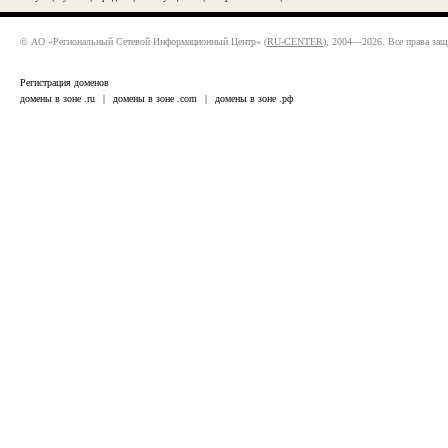
© АО «Региональный Сетевой Информационный Центр» (
RU-CENTER
), 2004—2026. Все права за
Регистрация доменов
домены в зоне .ru
|
домены в зоне .com
|
домены в зоне .рф