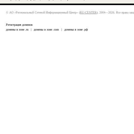
© АО «Региональный Сетевой Информационный Центр» (
RU-CENTER
), 2004—2026. Все права за
Регистрация доменов
домены в зоне .ru
|
домены в зоне .com
|
домены в зоне .рф