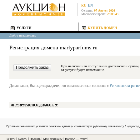
RU
EN
Сегодня:
07 Август 2026
Московское время:
23:05:43
УСЛУГИ
КУПИТЬ ДОМЕН
Добро пожаловать
Регистрация домена marlyparfums.ru
При наличии или поступлении достаточной суммы, средства будут за
от услуги будет невозможно.
Делая заказ, Вы подтверждаете, что ознакомились и согласны с
Регламентом реги
ИНФОРМАЦИЯ О ДОМЕНЕ
Рублевый эквивалент условной денежной единицы соответствует рублевому эквиваленту 1 (одного
Услуги
|
Купить
|
Продать
|
Мои аукционы
|
Вопрос — ответ
|