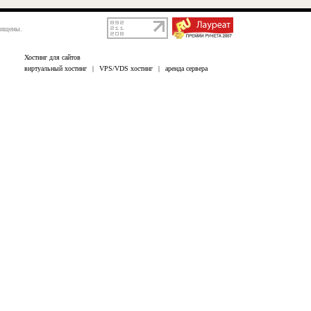
щищены.
Хостинг для сайтов
виртуальный хостинг
|
VPS/VDS хостинг
|
аренда сервера