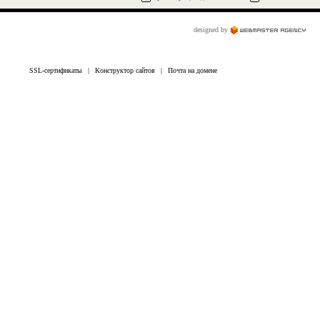
designed by
SSL-сертификаты
|
Конструктор сайтов
|
Почта на домене