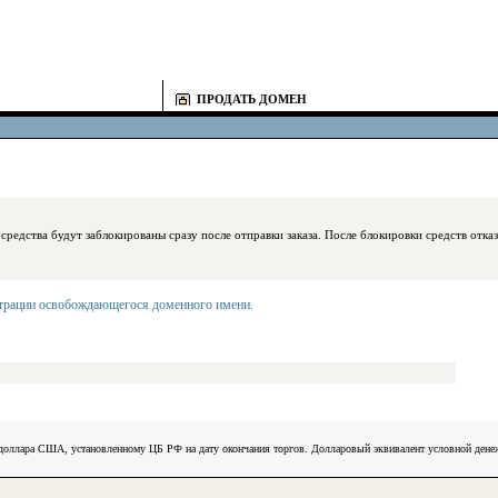
ПРОДАТЬ ДОМЕН
блокированы сразу после отправки заказа. После блокировки средств отказаться
страции освобождающегося доменного имени
.
) доллара США, установленному ЦБ РФ на дату окончания торгов. Долларовый эквивалент условной ден