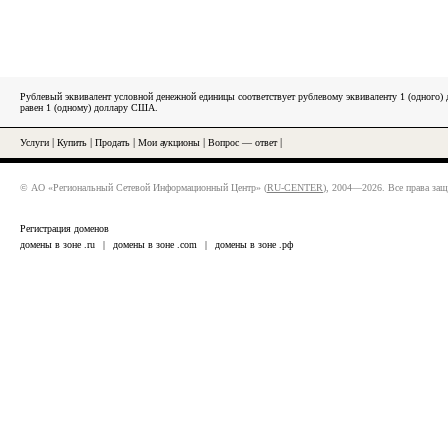
Рублевый эквивалент условной денежной единицы соответствует рублевому эквиваленту 1 (одного
равен 1 (одному) доллару США.
Услуги
|
Купить
|
Продать
|
Мои аукционы
|
Вопрос — ответ
|
© АО «Региональный Сетевой Информационный Центр» (
RU-CENTER
), 2004—2026. Все права за
Регистрация доменов
домены в зоне .ru
|
домены в зоне .com
|
домены в зоне .рф