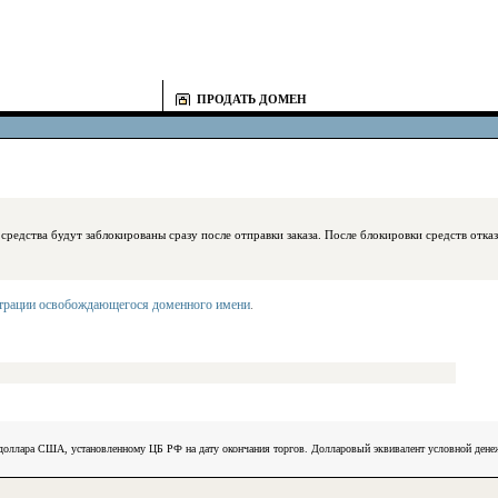
ПРОДАТЬ ДОМЕН
блокированы сразу после отправки заказа. После блокировки средств отказаться
страции освобождающегося доменного имени
.
) доллара США, установленному ЦБ РФ на дату окончания торгов. Долларовый эквивалент условной ден