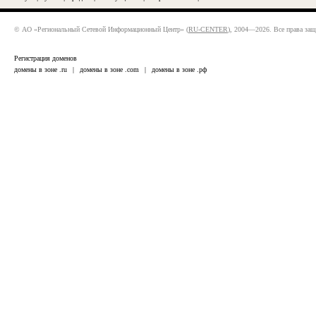
© АО «Региональный Сетевой Информационный Центр» (
RU-CENTER
), 2004—2026. Все права за
Регистрация доменов
домены в зоне .ru
|
домены в зоне .com
|
домены в зоне .рф