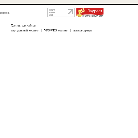
щищены.
Хостинг для сайтов
виртуальный хостинг
|
VPS/VDS хостинг
|
аренда сервера