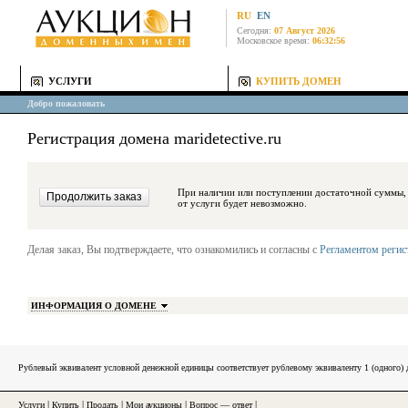
RU
EN
Сегодня:
07 Август 2026
Московское время:
06:32:56
УСЛУГИ
КУПИТЬ ДОМЕН
Добро пожаловать
Регистрация домена maridetective.ru
При наличии или поступлении достаточной суммы, средства будут за
от услуги будет невозможно.
Делая заказ, Вы подтверждаете, что ознакомились и согласны с
Регламентом реги
ИНФОРМАЦИЯ О ДОМЕНЕ
Рублевый эквивалент условной денежной единицы соответствует рублевому эквиваленту 1 (одного
Услуги
|
Купить
|
Продать
|
Мои аукционы
|
Вопрос — ответ
|