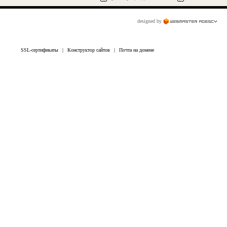
designed by
SSL-сертификаты
|
Конструктор сайтов
|
Почта на домене