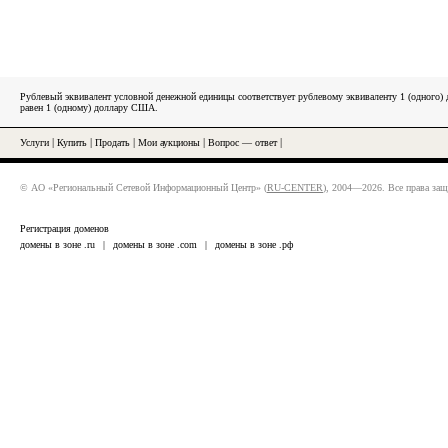
Рублевый эквивалент условной денежной единицы соответствует рублевому эквиваленту 1 (одного
равен 1 (одному) доллару США.
Услуги
|
Купить
|
Продать
|
Мои аукционы
|
Вопрос — ответ
|
© АО «Региональный Сетевой Информационный Центр» (
RU-CENTER
), 2004—2026. Все права за
Регистрация доменов
домены в зоне .ru
|
домены в зоне .com
|
домены в зоне .рф