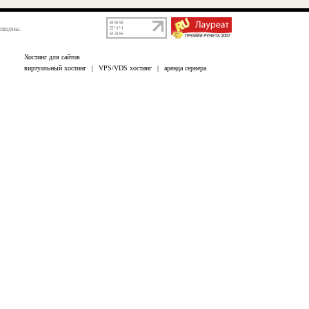
щищены.
Хостинг для сайтов
виртуальный хостинг
|
VPS/VDS хостинг
|
аренда сервера