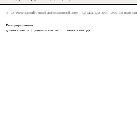
© АО «Региональный Сетевой Информационный Центр» (
RU-CENTER
), 2004—2026. Все права за
Регистрация доменов
домены в зоне .ru
|
домены в зоне .com
|
домены в зоне .рф