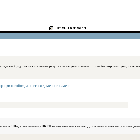
ПРОДАТЬ ДОМЕН
блокированы сразу после отправки заказа. После блокировки средств отказаться
страции освобождающегося доменного имени
.
) доллара США, установленному ЦБ РФ на дату окончания торгов. Долларовый эквивалент условной ден