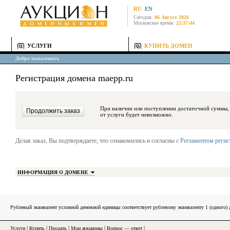
RU
EN
Сегодня:
06 Август 2026
Московское время:
22:37:44
УСЛУГИ
КУПИТЬ ДОМЕН
Добро пожаловать
Регистрация домена maepp.ru
При наличии или поступлении достаточной суммы, средства будут за
от услуги будет невозможно.
Делая заказ, Вы подтверждаете, что ознакомились и согласны с
Регламентом реги
ИНФОРМАЦИЯ О ДОМЕНЕ
Рублевый эквивалент условной денежной единицы соответствует рублевому эквиваленту 1 (одного
Услуги
|
Купить
|
Продать
|
Мои аукционы
|
Вопрос — ответ
|