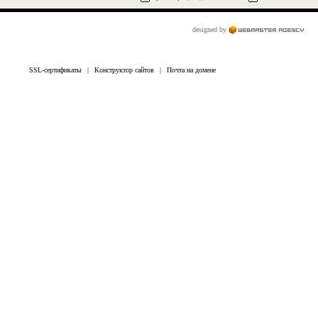
designed by
SSL-сертификаты
|
Конструктор сайтов
|
Почта на домене