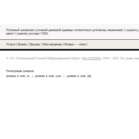
Рублевый эквивалент условной денежной единицы соответствует рублевому эквиваленту 1 (одного
равен 1 (одному) доллару США.
Услуги
|
Купить
|
Продать
|
Мои аукционы
|
Вопрос — ответ
|
© АО «Региональный Сетевой Информационный Центр» (
RU-CENTER
), 2004—2026. Все права за
Регистрация доменов
домены в зоне .ru
|
домены в зоне .com
|
домены в зоне .рф