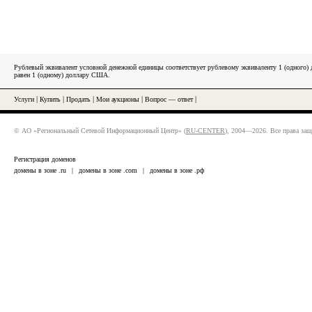
Рублевый эквивалент условной денежной единицы соответствует рублевому эквиваленту 1 (одного
равен 1 (одному) доллару США.
Услуги
|
Купить
|
Продать
|
Мои аукционы
|
Вопрос — ответ
|
© АО «Региональный Сетевой Информационный Центр» (
RU-CENTER
), 2004—2026. Все права за
Регистрация доменов
домены в зоне .ru
|
домены в зоне .com
|
домены в зоне .рф