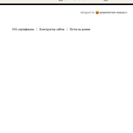
designed by
SSL-сертификаты
|
Конструктор сайтов
|
Почта на домене