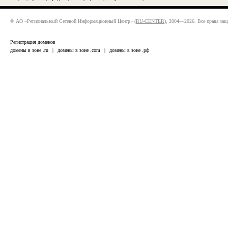
© АО «Региональный Сетевой Информационный Центр» (
RU-CENTER
), 2004—2026. Все права за
Регистрация доменов
домены в зоне .ru
|
домены в зоне .com
|
домены в зоне .рф