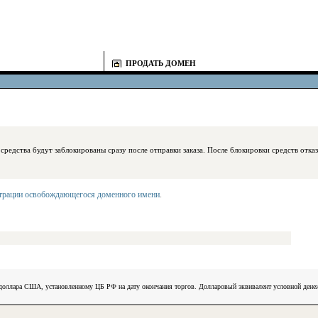
ПРОДАТЬ ДОМЕН
блокированы сразу после отправки заказа. После блокировки средств отказаться
страции освобождающегося доменного имени
.
) доллара США, установленному ЦБ РФ на дату окончания торгов. Долларовый эквивалент условной ден