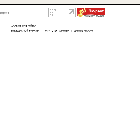
щищены.
Хостинг для сайтов
виртуальный хостинг
|
VPS/VDS хостинг
|
аренда сервера