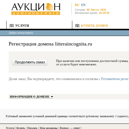
RU
EN
Сегодня:
08 Август 2026
Московское время:
16:20:58
УСЛУГИ
КУПИТЬ ДОМЕН
Добро пожаловать
Регистрация домена litteraincognita.ru
При наличии или поступлении достаточной суммы, средства будут за
от услуги будет невозможно.
Делая заказ, Вы подтверждаете, что ознакомились и согласны с
Регламентом реги
ИНФОРМАЦИЯ О ДОМЕНЕ
Рублевый эквивалент условной денежной единицы соответствует рублевому эквиваленту 1 (одного
Услуги
|
Купить
|
Продать
|
Мои аукционы
|
Вопрос — ответ
|