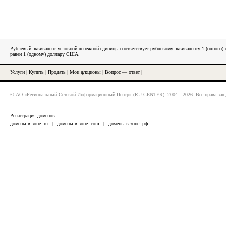
Рублевый эквивалент условной денежной единицы соответствует рублевому эквиваленту 1 (одного
равен 1 (одному) доллару США.
Услуги
|
Купить
|
Продать
|
Мои аукционы
|
Вопрос — ответ
|
© АО «Региональный Сетевой Информационный Центр» (
RU-CENTER
), 2004—2026. Все права за
Регистрация доменов
домены в зоне .ru
|
домены в зоне .com
|
домены в зоне .рф