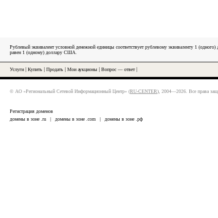
Рублевый эквивалент условной денежной единицы соответствует рублевому эквиваленту 1 (одного
равен 1 (одному) доллару США.
Услуги
|
Купить
|
Продать
|
Мои аукционы
|
Вопрос — ответ
|
© АО «Региональный Сетевой Информационный Центр» (
RU-CENTER
), 2004—2026. Все права за
Регистрация доменов
домены в зоне .ru
|
домены в зоне .com
|
домены в зоне .рф