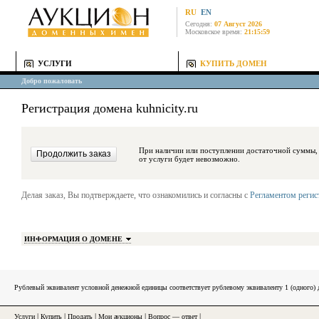
RU
EN
Сегодня:
07 Август 2026
Московское время:
21:15:59
УСЛУГИ
КУПИТЬ ДОМЕН
Добро пожаловать
Регистрация домена kuhnicity.ru
При наличии или поступлении достаточной суммы, средства будут за
от услуги будет невозможно.
Делая заказ, Вы подтверждаете, что ознакомились и согласны с
Регламентом реги
ИНФОРМАЦИЯ О ДОМЕНЕ
Рублевый эквивалент условной денежной единицы соответствует рублевому эквиваленту 1 (одного
Услуги
|
Купить
|
Продать
|
Мои аукционы
|
Вопрос — ответ
|