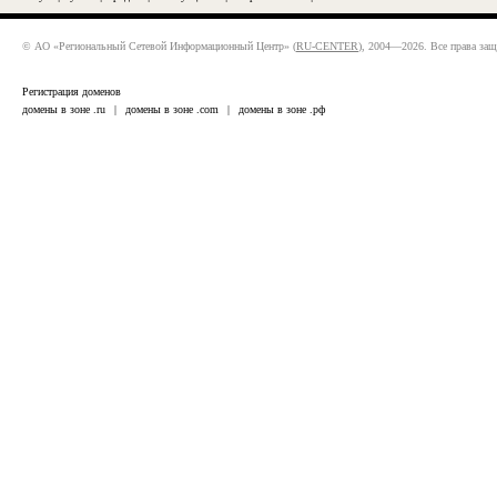
© АО «Региональный Сетевой Информационный Центр» (
RU-CENTER
), 2004—2026. Все права за
Регистрация доменов
домены в зоне .ru
|
домены в зоне .com
|
домены в зоне .рф