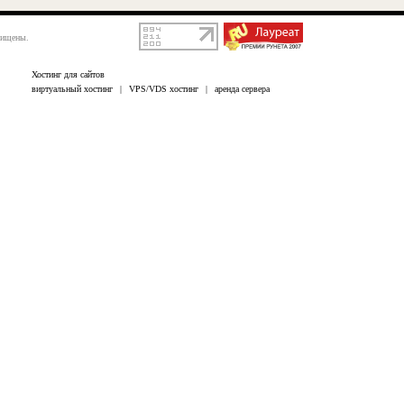
щищены.
Хостинг для сайтов
виртуальный хостинг
|
VPS/VDS хостинг
|
аренда сервера