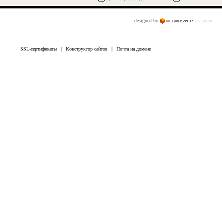
designed by
SSL-сертификаты
|
Конструктор сайтов
|
Почта на домене