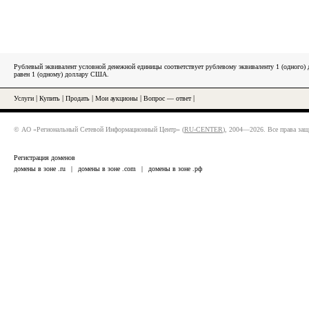
Рублевый эквивалент условной денежной единицы соответствует рублевому эквиваленту 1 (одного
равен 1 (одному) доллару США.
Услуги
|
Купить
|
Продать
|
Мои аукционы
|
Вопрос — ответ
|
© АО «Региональный Сетевой Информационный Центр» (
RU-CENTER
), 2004—2026. Все права за
Регистрация доменов
домены в зоне .ru
|
домены в зоне .com
|
домены в зоне .рф