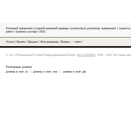
Рублевый эквивалент условной денежной единицы соответствует рублевому эквиваленту 1 (одного
равен 1 (одному) доллару США.
Услуги
|
Купить
|
Продать
|
Мои аукционы
|
Вопрос — ответ
|
© АО «Региональный Сетевой Информационный Центр» (
RU-CENTER
), 2004—2026. Все права за
Регистрация доменов
домены в зоне .ru
|
домены в зоне .com
|
домены в зоне .рф