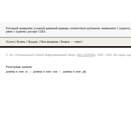
Рублевый эквивалент условной денежной единицы соответствует рублевому эквиваленту 1 (одного
равен 1 (одному) доллару США.
Услуги
|
Купить
|
Продать
|
Мои аукционы
|
Вопрос — ответ
|
© АО «Региональный Сетевой Информационный Центр» (
RU-CENTER
), 2004—2026. Все права за
Регистрация доменов
домены в зоне .ru
|
домены в зоне .com
|
домены в зоне .рф