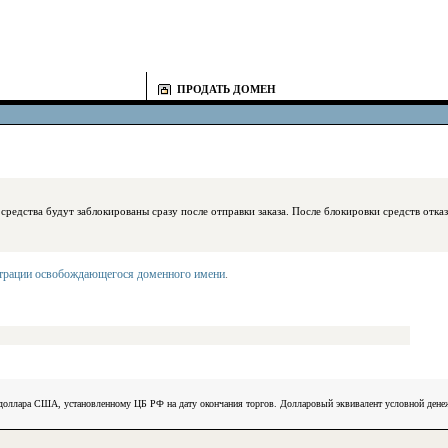
ПРОДАТЬ ДОМЕН
блокированы сразу после отправки заказа. После блокировки средств отказаться
страции освобождающегося доменного имени
.
) доллара США, установленному ЦБ РФ на дату окончания торгов. Долларовый эквивалент условной ден