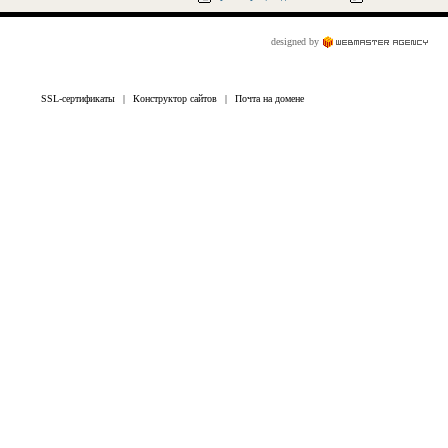
designed by
SSL-сертификаты
|
Конструктор сайтов
|
Почта на домене