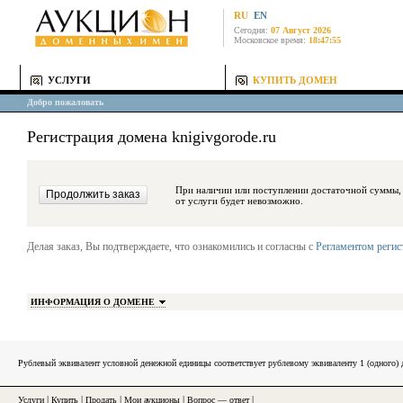
RU
EN
Сегодня:
07 Август 2026
Московское время:
18:47:55
УСЛУГИ
КУПИТЬ ДОМЕН
Добро пожаловать
Регистрация домена knigivgorode.ru
При наличии или поступлении достаточной суммы, средства будут за
от услуги будет невозможно.
Делая заказ, Вы подтверждаете, что ознакомились и согласны с
Регламентом реги
ИНФОРМАЦИЯ О ДОМЕНЕ
Рублевый эквивалент условной денежной единицы соответствует рублевому эквиваленту 1 (одного
Услуги
|
Купить
|
Продать
|
Мои аукционы
|
Вопрос — ответ
|