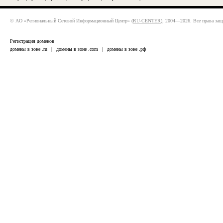
© АО «Региональный Сетевой Информационный Центр» (
RU-CENTER
), 2004—2026. Все права за
Регистрация доменов
домены в зоне .ru
|
домены в зоне .com
|
домены в зоне .рф