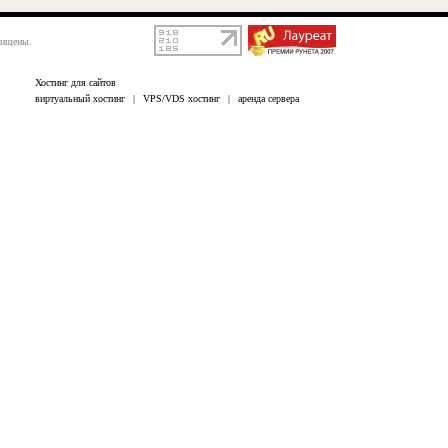
щищены.
Хостинг для сайтов
виртуальный хостинг
|
VPS/VDS хостинг
|
аренда сервера