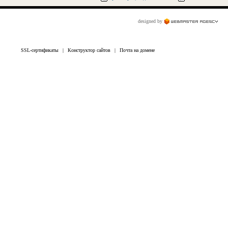
designed by
SSL-сертификаты
|
Конструктор сайтов
|
Почта на домене