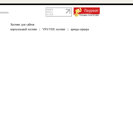
щищены.
Хостинг для сайтов
виртуальный хостинг
|
VPS/VDS хостинг
|
аренда сервера