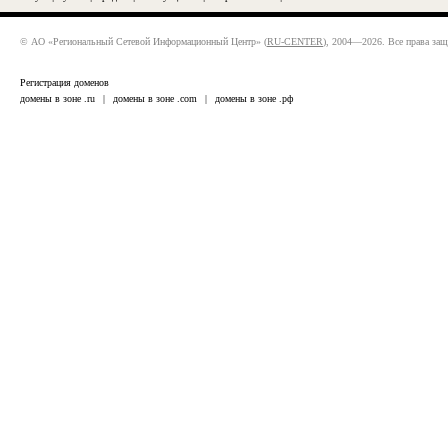
© АО «Региональный Сетевой Информационный Центр» (
RU-CENTER
), 2004—2026. Все права за
Регистрация доменов
домены в зоне .ru
|
домены в зоне .com
|
домены в зоне .рф