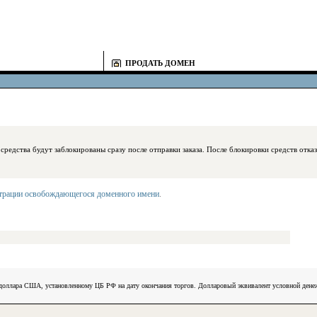
ПРОДАТЬ ДОМЕН
блокированы сразу после отправки заказа. После блокировки средств отказаться
страции освобождающегося доменного имени
.
) доллара США, установленному ЦБ РФ на дату окончания торгов. Долларовый эквивалент условной ден