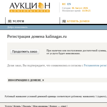
RU
EN
Сегодня:
06 Август 2026
Московское время:
14:30:25
УСЛУГИ
КУПИТЬ ДОМЕН
Добро пожаловать
Регистрация домена kalinagas.ru
При наличии или поступлении достаточной суммы, средства будут за
от услуги будет невозможно.
Делая заказ, Вы подтверждаете, что ознакомились и согласны с
Регламентом реги
ИНФОРМАЦИЯ О ДОМЕНЕ
Рублевый эквивалент условной денежной единицы соответствует рублевому эквиваленту 1 (одного
Услуги
|
Купить
|
Продать
|
Мои аукционы
|
Вопрос — ответ
|