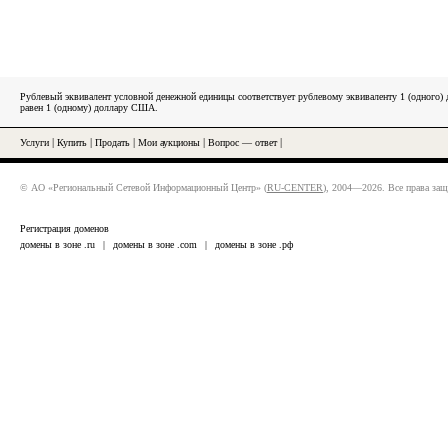
Рублевый эквивалент условной денежной единицы соответствует рублевому эквиваленту 1 (одного
равен 1 (одному) доллару США.
Услуги
|
Купить
|
Продать
|
Мои аукционы
|
Вопрос — ответ
|
© АО «Региональный Сетевой Информационный Центр» (
RU-CENTER
), 2004—2026. Все права за
Регистрация доменов
домены в зоне .ru
|
домены в зоне .com
|
домены в зоне .рф