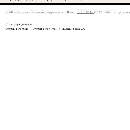
© АО «Региональный Сетевой Информационный Центр» (
RU-CENTER
), 2004—2026. Все права за
Регистрация доменов
домены в зоне .ru
|
домены в зоне .com
|
домены в зоне .рф