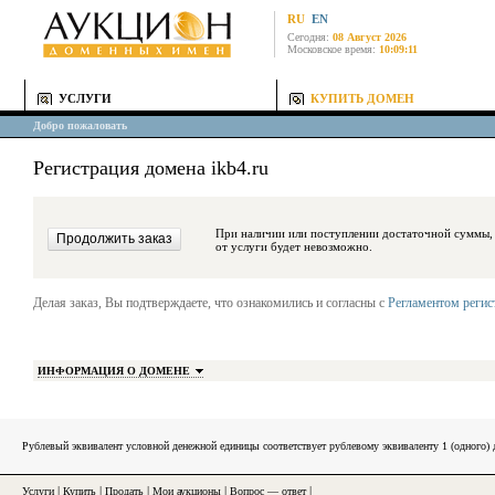
RU
EN
Сегодня:
08 Август 2026
Московское время:
10:09:11
УСЛУГИ
КУПИТЬ ДОМЕН
Добро пожаловать
Регистрация домена ikb4.ru
При наличии или поступлении достаточной суммы, средства будут за
от услуги будет невозможно.
Делая заказ, Вы подтверждаете, что ознакомились и согласны с
Регламентом реги
ИНФОРМАЦИЯ О ДОМЕНЕ
Рублевый эквивалент условной денежной единицы соответствует рублевому эквиваленту 1 (одного
Услуги
|
Купить
|
Продать
|
Мои аукционы
|
Вопрос — ответ
|