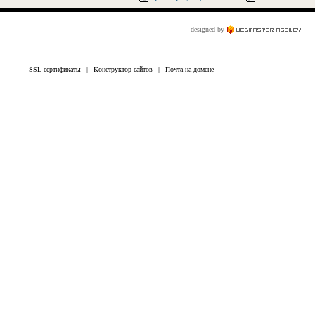
designed by
SSL-сертификаты
|
Конструктор сайтов
|
Почта на домене