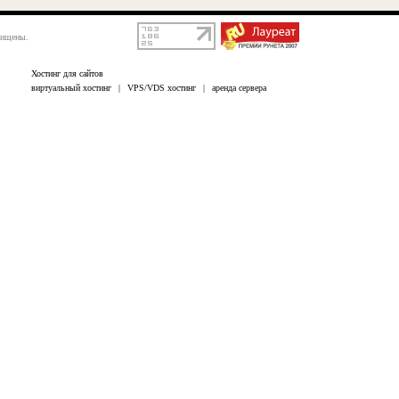
щищены.
Хостинг для сайтов
виртуальный хостинг
|
VPS/VDS хостинг
|
аренда сервера