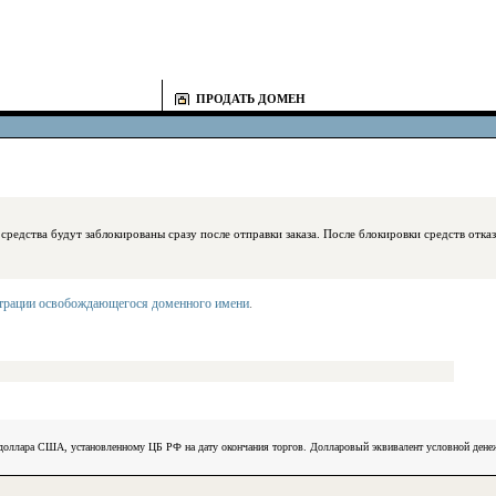
ПРОДАТЬ ДОМЕН
блокированы сразу после отправки заказа. После блокировки средств отказаться
страции освобождающегося доменного имени
.
) доллара США, установленному ЦБ РФ на дату окончания торгов. Долларовый эквивалент условной ден