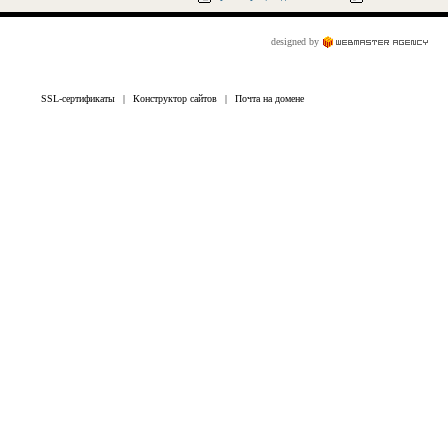
designed by
SSL-сертификаты
|
Конструктор сайтов
|
Почта на домене