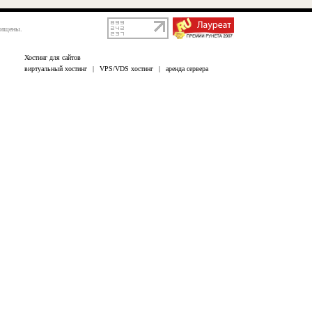
щищены.
Хостинг для сайтов
виртуальный хостинг
|
VPS/VDS хостинг
|
аренда сервера