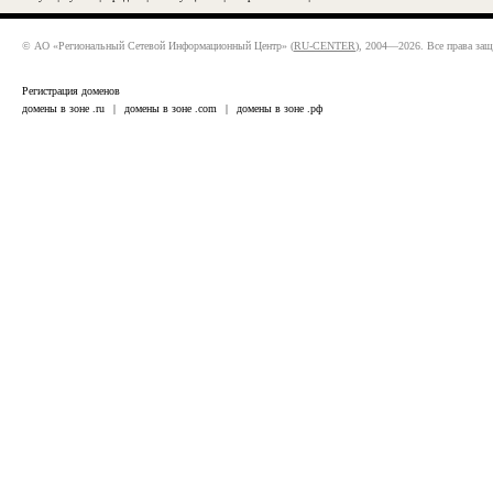
© АО «Региональный Сетевой Информационный Центр» (
RU-CENTER
), 2004—2026. Все права за
Регистрация доменов
домены в зоне .ru
|
домены в зоне .com
|
домены в зоне .рф