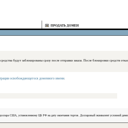
ПРОДАТЬ ДОМЕН
блокированы сразу после отправки заказа. После блокировки средств отказаться
страции освобождающегося доменного имени
.
) доллара США, установленному ЦБ РФ на дату окончания торгов. Долларовый эквивалент условной ден