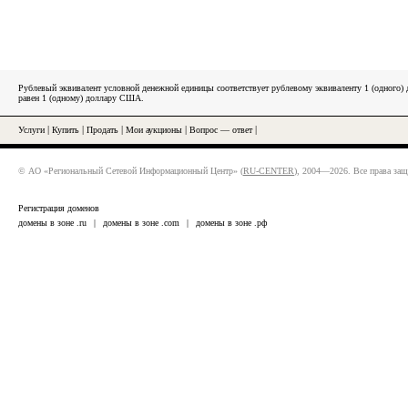
Рублевый эквивалент условной денежной единицы соответствует рублевому эквиваленту 1 (одного
равен 1 (одному) доллару США.
Услуги
|
Купить
|
Продать
|
Мои аукционы
|
Вопрос — ответ
|
© АО «Региональный Сетевой Информационный Центр» (
RU-CENTER
), 2004—2026. Все права за
Регистрация доменов
домены в зоне .ru
|
домены в зоне .com
|
домены в зоне .рф