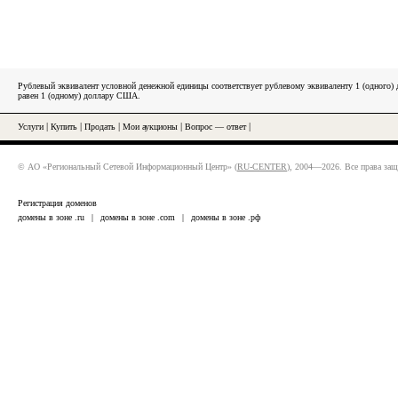
Рублевый эквивалент условной денежной единицы соответствует рублевому эквиваленту 1 (одного
равен 1 (одному) доллару США.
Услуги
|
Купить
|
Продать
|
Мои аукционы
|
Вопрос — ответ
|
© АО «Региональный Сетевой Информационный Центр» (
RU-CENTER
), 2004—2026. Все права за
Регистрация доменов
домены в зоне .ru
|
домены в зоне .com
|
домены в зоне .рф