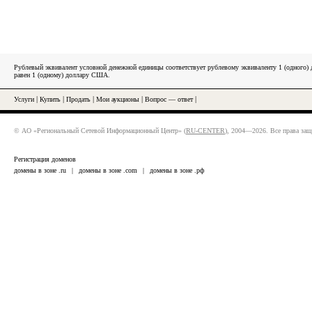
Рублевый эквивалент условной денежной единицы соответствует рублевому эквиваленту 1 (одного
равен 1 (одному) доллару США.
Услуги
|
Купить
|
Продать
|
Мои аукционы
|
Вопрос — ответ
|
© АО «Региональный Сетевой Информационный Центр» (
RU-CENTER
), 2004—2026. Все права за
Регистрация доменов
домены в зоне .ru
|
домены в зоне .com
|
домены в зоне .рф