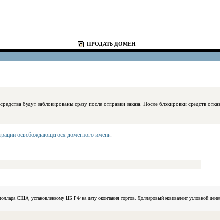
ПРОДАТЬ ДОМЕН
блокированы сразу после отправки заказа. После блокировки средств отказаться
страции освобождающегося доменного имени
.
) доллара США, установленному ЦБ РФ на дату окончания торгов. Долларовый эквивалент условной ден