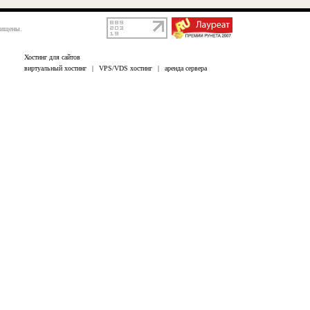
щищены.
Хостинг для сайтов
виртуальный хостинг
|
VPS/VDS хостинг
|
аренда сервера