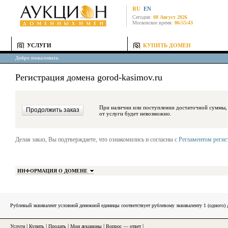
RU
EN
Сегодня:
08 Август 2026
Московское время:
06:55:43
УСЛУГИ
КУПИТЬ ДОМЕН
Добро пожаловать
Регистрация домена gorod-kasimov.ru
При наличии или поступлении достаточной суммы, средства будут за
от услуги будет невозможно.
Делая заказ, Вы подтверждаете, что ознакомились и согласны с
Регламентом реги
ИНФОРМАЦИЯ О ДОМЕНЕ
Рублевый эквивалент условной денежной единицы соответствует рублевому эквиваленту 1 (одного
Услуги
|
Купить
|
Продать
|
Мои аукционы
|
Вопрос — ответ
|