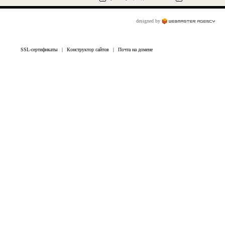
designed by
SSL-сертификаты
|
Конструктор сайтов
|
Почта на домене