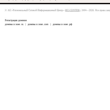
© АО «Региональный Сетевой Информационный Центр» (
RU-CENTER
), 2004—2026. Все права за
Регистрация доменов
домены в зоне .ru
|
домены в зоне .com
|
домены в зоне .рф