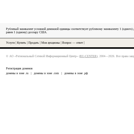
Рублевый эквивалент условной денежной единицы соответствует рублевому эквиваленту 1 (одного
равен 1 (одному) доллару США.
Услуги
|
Купить
|
Продать
|
Мои аукционы
|
Вопрос — ответ
|
© АО «Региональный Сетевой Информационный Центр» (
RU-CENTER
), 2004—2026. Все права за
Регистрация доменов
домены в зоне .ru
|
домены в зоне .com
|
домены в зоне .рф