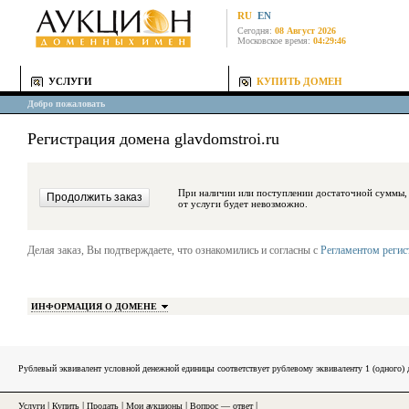
RU
EN
Сегодня:
08 Август 2026
Московское время:
04:29:46
УСЛУГИ
КУПИТЬ ДОМЕН
Добро пожаловать
Регистрация домена glavdomstroi.ru
При наличии или поступлении достаточной суммы, средства будут за
от услуги будет невозможно.
Делая заказ, Вы подтверждаете, что ознакомились и согласны с
Регламентом реги
ИНФОРМАЦИЯ О ДОМЕНЕ
Рублевый эквивалент условной денежной единицы соответствует рублевому эквиваленту 1 (одного
Услуги
|
Купить
|
Продать
|
Мои аукционы
|
Вопрос — ответ
|