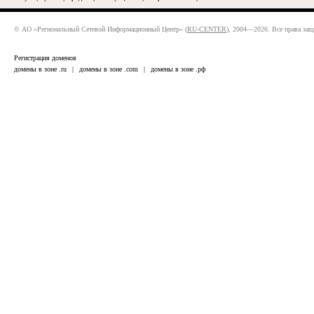
© АО «Региональный Сетевой Информационный Центр» (
RU-CENTER
), 2004—2026. Все права за
Регистрация доменов
домены в зоне .ru
|
домены в зоне .com
|
домены в зоне .рф