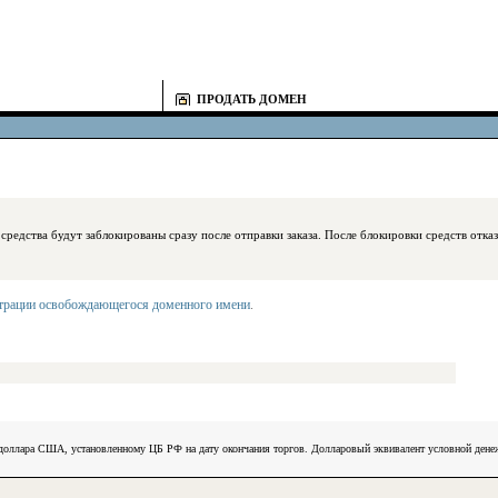
ПРОДАТЬ ДОМЕН
блокированы сразу после отправки заказа. После блокировки средств отказаться
страции освобождающегося доменного имени
.
) доллара США, установленному ЦБ РФ на дату окончания торгов. Долларовый эквивалент условной ден