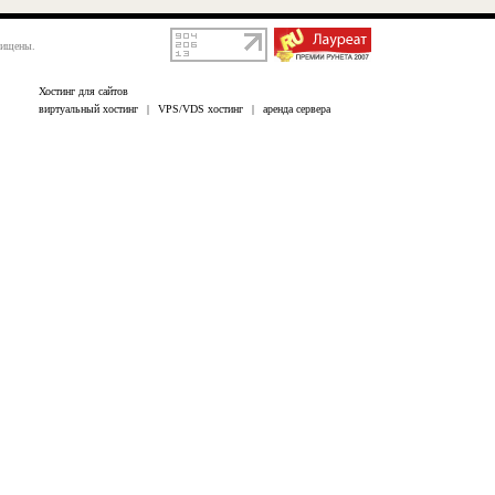
щищены.
Хостинг для сайтов
виртуальный хостинг
|
VPS/VDS хостинг
|
аренда сервера