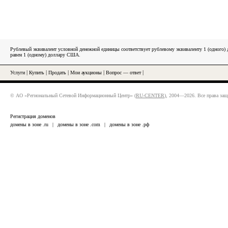
Рублевый эквивалент условной денежной единицы соответствует рублевому эквиваленту 1 (одного
равен 1 (одному) доллару США.
Услуги
|
Купить
|
Продать
|
Мои аукционы
|
Вопрос — ответ
|
© АО «Региональный Сетевой Информационный Центр» (
RU-CENTER
), 2004—2026. Все права за
Регистрация доменов
домены в зоне .ru
|
домены в зоне .com
|
домены в зоне .рф