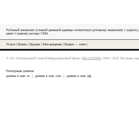
Рублевый эквивалент условной денежной единицы соответствует рублевому эквиваленту 1 (одного
равен 1 (одному) доллару США.
Услуги
|
Купить
|
Продать
|
Мои аукционы
|
Вопрос — ответ
|
© АО «Региональный Сетевой Информационный Центр» (
RU-CENTER
), 2004—2026. Все права за
Регистрация доменов
домены в зоне .ru
|
домены в зоне .com
|
домены в зоне .рф