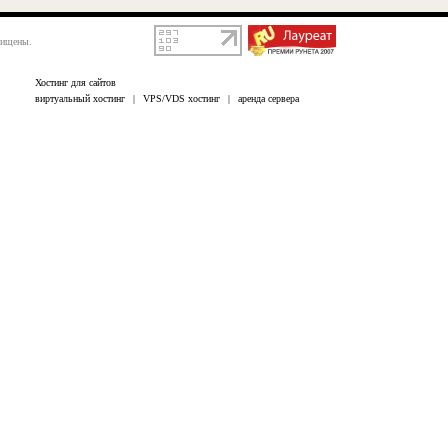
щищены.
Хостинг для сайтов
виртуальный хостинг
|
VPS/VDS хостинг
|
аренда сервера