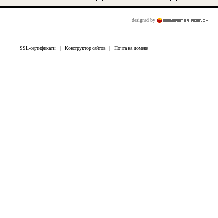
designed by
SSL-сертификаты
|
Конструктор сайтов
|
Почта на домене