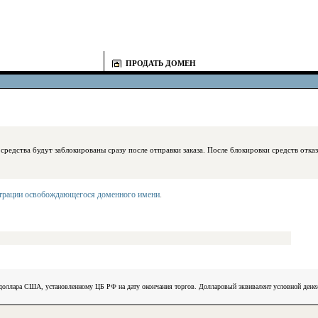
ПРОДАТЬ ДОМЕН
блокированы сразу после отправки заказа. После блокировки средств отказаться
страции освобождающегося доменного имени
.
) доллара США, установленному ЦБ РФ на дату окончания торгов. Долларовый эквивалент условной ден