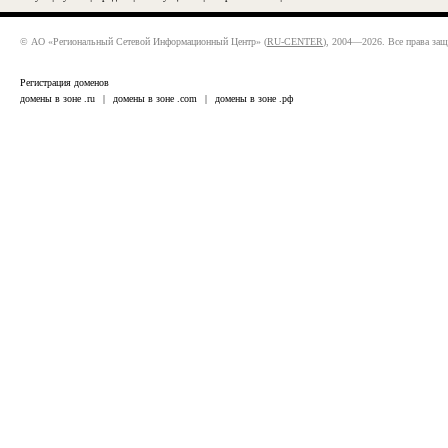
© АО «Региональный Сетевой Информационный Центр» (
RU-CENTER
), 2004—2026. Все права за
Регистрация доменов
домены в зоне .ru
|
домены в зоне .com
|
домены в зоне .рф