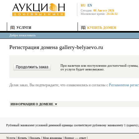
RU
EN
Сегодня:
08 Август 2026
Московское время:
21:56:32
УСЛУГИ
КУПИТЬ ДОМЕН
Добро пожаловать
Регистрация домена gallery-belyaevo.ru
При наличии или поступлении достаточной суммы, средства будут за
от услуги будет невозможно.
Делая заказ, Вы подтверждаете, что ознакомились и согласны с
Регламентом реги
ИНФОРМАЦИЯ О ДОМЕНЕ
Рублевый эквивалент условной денежной единицы соответствует рублевому эквиваленту 1 (одного
Услуги
|
Купить
|
Продать
|
Мои аукционы
|
Вопрос — ответ
|