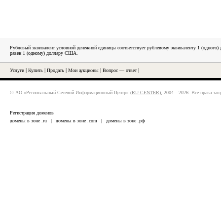
Рублевый эквивалент условной денежной единицы соответствует рублевому эквиваленту 1 (одного
равен 1 (одному) доллару США.
Услуги
|
Купить
|
Продать
|
Мои аукционы
|
Вопрос — ответ
|
© АО «Региональный Сетевой Информационный Центр» (
RU-CENTER
), 2004—2026. Все права за
Регистрация доменов
домены в зоне .ru
|
домены в зоне .com
|
домены в зоне .рф