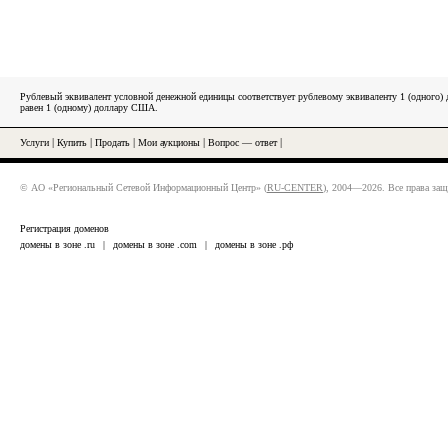
Рублевый эквивалент условной денежной единицы соответствует рублевому эквиваленту 1 (одного
равен 1 (одному) доллару США.
Услуги
|
Купить
|
Продать
|
Мои аукционы
|
Вопрос — ответ
|
© АО «Региональный Сетевой Информационный Центр» (
RU-CENTER
), 2004—2026. Все права за
Регистрация доменов
домены в зоне .ru
|
домены в зоне .com
|
домены в зоне .рф