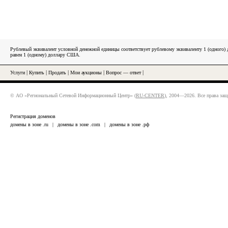
Рублевый эквивалент условной денежной единицы соответствует рублевому эквиваленту 1 (одного
равен 1 (одному) доллару США.
Услуги
|
Купить
|
Продать
|
Мои аукционы
|
Вопрос — ответ
|
© АО «Региональный Сетевой Информационный Центр» (
RU-CENTER
), 2004—2026. Все права за
Регистрация доменов
домены в зоне .ru
|
домены в зоне .com
|
домены в зоне .рф