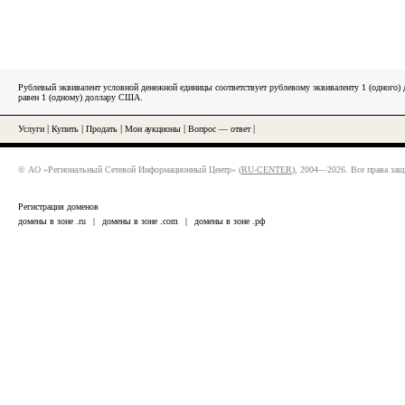
Рублевый эквивалент условной денежной единицы соответствует рублевому эквиваленту 1 (одного
равен 1 (одному) доллару США.
Услуги
|
Купить
|
Продать
|
Мои аукционы
|
Вопрос — ответ
|
© АО «Региональный Сетевой Информационный Центр» (
RU-CENTER
), 2004—2026. Все права за
Регистрация доменов
домены в зоне .ru
|
домены в зоне .com
|
домены в зоне .рф