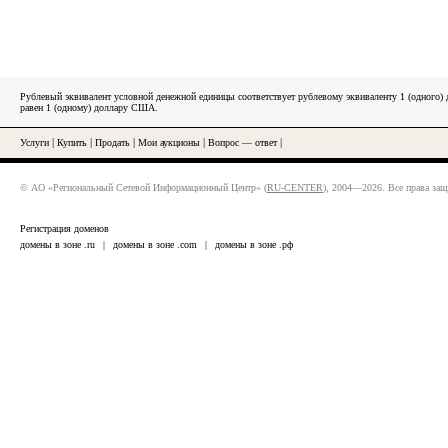
Рублевый эквивалент условной денежной единицы соответствует рублевому эквиваленту 1 (одного
равен 1 (одному) доллару США.
Услуги
|
Купить
|
Продать
|
Мои аукционы
|
Вопрос — ответ
|
© АО «Региональный Сетевой Информационный Центр» (
RU-CENTER
), 2004—2026. Все права за
Регистрация доменов
домены в зоне .ru
|
домены в зоне .com
|
домены в зоне .рф