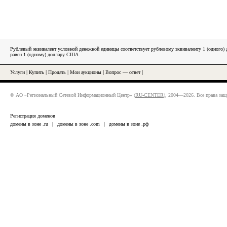
Рублевый эквивалент условной денежной единицы соответствует рублевому эквиваленту 1 (одного
равен 1 (одному) доллару США.
Услуги
|
Купить
|
Продать
|
Мои аукционы
|
Вопрос — ответ
|
© АО «Региональный Сетевой Информационный Центр» (
RU-CENTER
), 2004—2026. Все права за
Регистрация доменов
домены в зоне .ru
|
домены в зоне .com
|
домены в зоне .рф