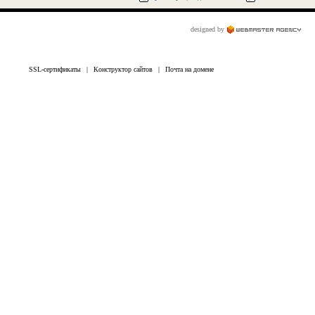
designed by
SSL-сертификаты
|
Конструктор сайтов
|
Почта на домене