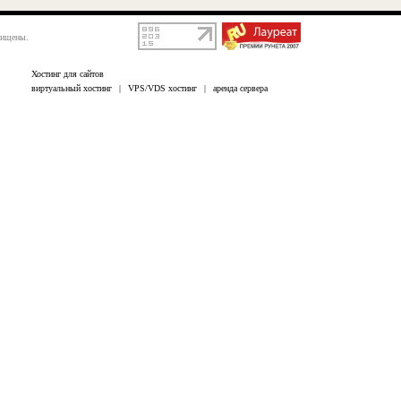
щищены.
Хостинг для сайтов
виртуальный хостинг
|
VPS/VDS хостинг
|
аренда сервера