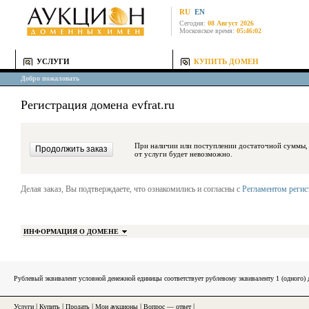
RU
EN
Сегодня:
08 Август 2026
Московское время:
05:46:02
УСЛУГИ
КУПИТЬ ДОМЕН
Добро пожаловать
Регистрация домена evfrat.ru
При наличии или поступлении достаточной суммы, средства будут за
от услуги будет невозможно.
Делая заказ, Вы подтверждаете, что ознакомились и согласны с
Регламентом реги
ИНФОРМАЦИЯ О ДОМЕНЕ
Рублевый эквивалент условной денежной единицы соответствует рублевому эквиваленту 1 (одного
Услуги
|
Купить
|
Продать
|
Мои аукционы
|
Вопрос — ответ
|