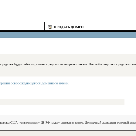
ПРОДАТЬ ДОМЕН
блокированы сразу после отправки заказа. После блокировки средств отказаться
страции освобождающегося доменного имени
.
) доллара США, установленному ЦБ РФ на дату окончания торгов. Долларовый эквивалент условной ден