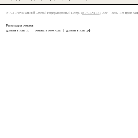
© АО «Региональный Сетевой Информационный Центр» (
RU-CENTER
), 2004—2026. Все права за
Регистрация доменов
домены в зоне .ru
|
домены в зоне .com
|
домены в зоне .рф