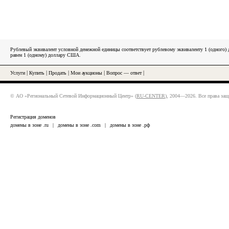
Рублевый эквивалент условной денежной единицы соответствует рублевому эквиваленту 1 (одного
равен 1 (одному) доллару США.
Услуги
|
Купить
|
Продать
|
Мои аукционы
|
Вопрос — ответ
|
© АО «Региональный Сетевой Информационный Центр» (
RU-CENTER
), 2004—2026. Все права за
Регистрация доменов
домены в зоне .ru
|
домены в зоне .com
|
домены в зоне .рф