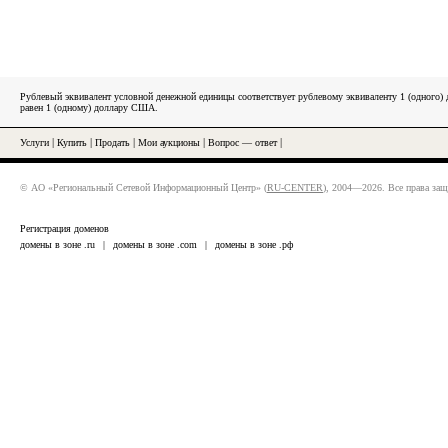
Рублевый эквивалент условной денежной единицы соответствует рублевому эквиваленту 1 (одного
равен 1 (одному) доллару США.
Услуги
|
Купить
|
Продать
|
Мои аукционы
|
Вопрос — ответ
|
© АО «Региональный Сетевой Информационный Центр» (
RU-CENTER
), 2004—2026. Все права за
Регистрация доменов
домены в зоне .ru
|
домены в зоне .com
|
домены в зоне .рф