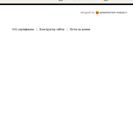
designed by
SSL-сертификаты
|
Конструктор сайтов
|
Почта на домене