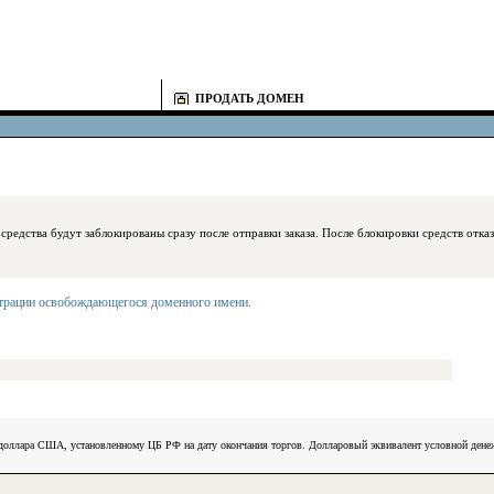
ПРОДАТЬ ДОМЕН
блокированы сразу после отправки заказа. После блокировки средств отказаться
страции освобождающегося доменного имени
.
) доллара США, установленному ЦБ РФ на дату окончания торгов. Долларовый эквивалент условной ден