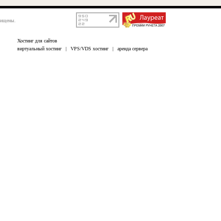
щищены.
Хостинг для сайтов
виртуальный хостинг
|
VPS/VDS хостинг
|
аренда сервера