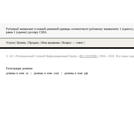
Рублевый эквивалент условной денежной единицы соответствует рублевому эквиваленту 1 (одного
равен 1 (одному) доллару США.
Услуги
|
Купить
|
Продать
|
Мои аукционы
|
Вопрос — ответ
|
© АО «Региональный Сетевой Информационный Центр» (
RU-CENTER
), 2004—2026. Все права за
Регистрация доменов
домены в зоне .ru
|
домены в зоне .com
|
домены в зоне .рф