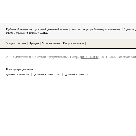
Рублевый эквивалент условной денежной единицы соответствует рублевому эквиваленту 1 (одного
равен 1 (одному) доллару США.
Услуги
|
Купить
|
Продать
|
Мои аукционы
|
Вопрос — ответ
|
© АО «Региональный Сетевой Информационный Центр» (
RU-CENTER
), 2004—2026. Все права за
Регистрация доменов
домены в зоне .ru
|
домены в зоне .com
|
домены в зоне .рф