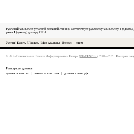
Рублевый эквивалент условной денежной единицы соответствует рублевому эквиваленту 1 (одного
равен 1 (одному) доллару США.
Услуги
|
Купить
|
Продать
|
Мои аукционы
|
Вопрос — ответ
|
© АО «Региональный Сетевой Информационный Центр» (
RU-CENTER
), 2004—2026. Все права за
Регистрация доменов
домены в зоне .ru
|
домены в зоне .com
|
домены в зоне .рф