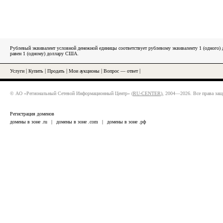
Рублевый эквивалент условной денежной единицы соответствует рублевому эквиваленту 1 (одного
равен 1 (одному) доллару США.
Услуги
|
Купить
|
Продать
|
Мои аукционы
|
Вопрос — ответ
|
© АО «Региональный Сетевой Информационный Центр» (
RU-CENTER
), 2004—2026. Все права за
Регистрация доменов
домены в зоне .ru
|
домены в зоне .com
|
домены в зоне .рф