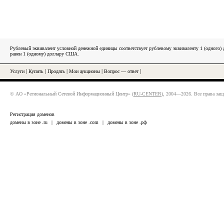
Рублевый эквивалент условной денежной единицы соответствует рублевому эквиваленту 1 (одного
равен 1 (одному) доллару США.
Услуги
|
Купить
|
Продать
|
Мои аукционы
|
Вопрос — ответ
|
© АО «Региональный Сетевой Информационный Центр» (
RU-CENTER
), 2004—2026. Все права за
Регистрация доменов
домены в зоне .ru
|
домены в зоне .com
|
домены в зоне .рф